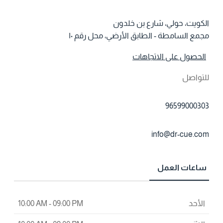
ع السامطة - الطابق الأرضي، محل رقم ١٠
حصول على الاتجاهات
تواصل
965990003
info@dr-cue.c
اعات العمل
لأحد
10:00 AM - 09:00 PM