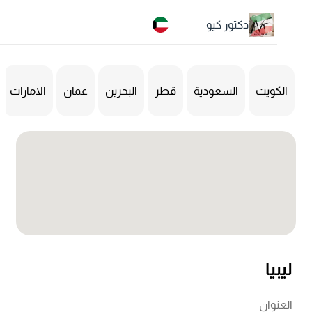
دكتور كيو
لكويت
السعودية
قطر
البحرين
عمان
الامارات
العرا
بيا
نوان